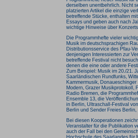
derselben unentbehrlich. Nicht sel
platzierten Artikel die einzige ve
betreffende Stücke, enthalten m
Essays und geben auch nach Ja
wichtige Hinweise über Konzerts
Die Programmhefte vieler wichtig
Musik im deutschsprachigen Ra
Distributionsservice des Pfau-Ve
denjenigen Interessierten zur Ve
betreffende Festival nicht besuc
denen die eine oder andere Festiv
Zum Beispiel: Musik im 20./21. 
Saarländischen Rundfunks, Witt
Kammermusik, Donaueschinger 
Modern, Grazer Musikprotokoll,
Radio Bremen, die Programmheft
Ensemble 13, die Veröffentlichu
in Berlin, Ultraschall-Festival 
Berlin und Sender Freies Berlin,
Bei diesen Kooperationen zeichne
Veranstalter für die Publikation ve
auch der Fall bei den Gemeinscha
Hochschule des Saarlandes für 