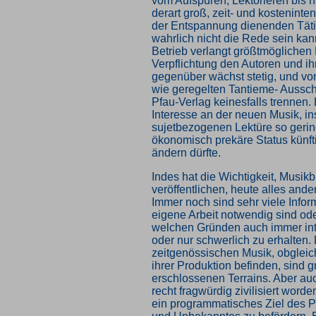
vom Aufspüren, Lektorieren bis hi
derart groß, zeit- und kosteninte
der Entspannung dienenden Täti
wahrlich nicht die Rede sein kan
Betrieb verlangt größtmöglichen 
Verpflichtung den Autoren und ih
gegenüber wächst stetig, und vo
wie geregelten Tantieme- Aussch
Pfau-Verlag keinesfalls trennen. 
Interesse an der neuen Musik, i
sujetbezogenen Lektüre so gerin
ökonomisch prekäre Status künft
ändern dürfte.
Indes hat die Wichtigkeit, Musik
veröffentlichen, heute alles and
Immer noch sind sehr viele Inform
eigene Arbeit notwendig sind ode
welchen Gründen auch immer inter
oder nur schwerlich zu erhalten. 
zeitgenössischen Musik, obgleich
ihrer Produktion befinden, sind g
erschlossenen Terrains. Aber auc
recht fragwürdig zivilisiert worde
ein programmatisches Ziel des 