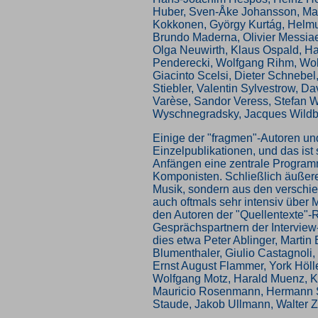
Huber, Sven-Åke Johansson, Mau
Kokkonen, György Kurtág, Helm
Brundo Maderna, Olivier Messia
Olga Neuwirth, Klaus Ospald, Ha
Penderecki, Wolfgang Rihm, Wol
Giacinto Scelsi, Dieter Schnebel
Stiebler, Valentin Sylvestrow, D
Varèse, Sandor Veress, Stefan W
Wyschnegradsky, Jacques Wildbe
Einige der "fragmen"-Autoren u
Einzelpublikationen, und das ist
Anfängen eine zentrale Programm
Komponisten. Schließlich äußeren
Musik, sondern aus den verschi
auch oftmals sehr intensiv über
den Autoren der "Quellentexte"-
Gesprächspartnern der Interview
dies etwa Peter Ablinger, Martin
Blumenthaler, Giulio Castagnoli,
Ernst August Flammer, York Hölle
Wolfgang Motz, Harald Muenz, K
Mauricio Rosenmann, Hermann S
Staude, Jakob Ullmann, Walter