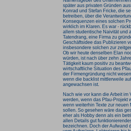
Namensgeber des Unternehmens
später aus privaten Gründen aus
Konrad und Stefan Fricke, die se
betreiben, über die Verantwortun
Konsequenzen eines solchen Pro
wirklich im Klaren. Es war - rück
allem studentische Naivität und 
Tatendrang, eine Firma zu gründ
Geschäftsidee das Publizieren 
insbesondere solchen zur zeitge
Ob wir heute denselben Elan no
würden, ist nach über zehn Jahre
Tätigkeit kaum positiv zu beantw
wirtschaftliche Situation des Pfau
der Firmengründung nicht wesent
wenn die backlist mittlerweile au
angewachsen ist.
Nach wie vor kann die Arbeit im V
werden, wenn das Pfau-Projekt wei
wenn weiterhin Texte zur neuen
sollen. So gesehen wäre das ge
eher als Hobby denn als ein betri
allen Details gut funktionierend
bezeichnen. Doch der Aufwand d