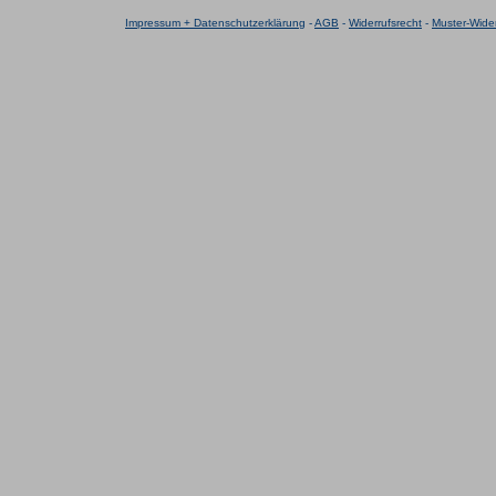
Impressum + Datenschutzerklärung
-
AGB
-
Widerrufsrecht
-
Muster-Wider