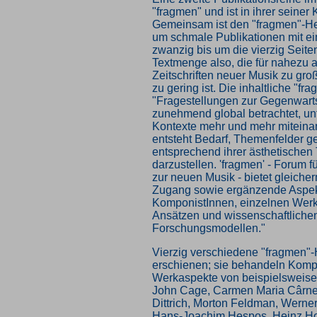
"fragmen" und ist in ihrer seiner
Gemeinsam ist den "fragmen"-Hef
um schmale Publikationen mit 
zwanzig bis um die vierzig Seite
Textmenge also, die für nahezu a
Zeitschriften neuer Musik zu gro
zu gering ist. Die inhaltliche "fr
"Fragestellungen zur Gegenwar
zunehmend global betrachtet, un
Kontexte mehr und mehr miteinan
entsteht Bedarf, Themenfelder ge
entsprechend ihrer ästhetischen
darzustellen. 'fragmen' - Forum 
zur neuen Musik - bietet gleich
Zugang sowie ergänzende Aspek
KomponistInnen, einzelnen Werke
Ansätzen und wissenschaftliche
Forschungsmodellen."
Vierzig verschiedene "fragmen"-H
erschienen; sie behandeln Komp
Werkaspekte von beispielsweise
John Cage, Carmen Maria Cârne
Dittrich, Morton Feldman, Werner
Hans-Joachim Hespos, Heinz Holl