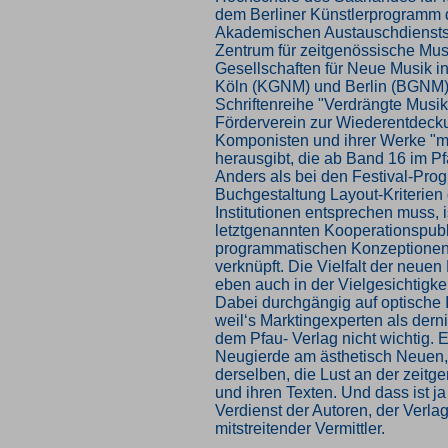
dem Berliner Künstlerprogramm
Akademischen Austauschdiensts
Zentrum für zeitgenössische Mus
Gesellschaften für Neue Musik 
Köln (KGNM) und Berlin (BGNM) 
Schriftenreihe "Verdrängte Musik"
Förderverein zur Wiederentdecku
Komponisten und ihrer Werke "m
herausgibt, die ab Band 16 im P
Anders als bei den Festival-Pro
Buchgestaltung Layout-Kriterien 
Institutionen entsprechen muss, i
letztgenannten Kooperationspubl
programmatischen Konzeptionen
verknüpft. Die Vielfalt der neuen
eben auch in der Vielgesichtigkei
Dabei durchgängig auf optische I
weil‘s Marktingexperten als dernie
dem Pfau- Verlag nicht wichtig. Es
Neugierde am ästhetisch Neuen,
derselben, die Lust an der zeit
und ihren Texten. Und dass ist ja
Verdienst der Autoren, der Verlag 
mitstreitender Vermittler.