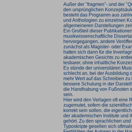
Außer der "fragmen"- und der "Q
den ursprünglichen Konzeptsäul
besteht das Programm aus zahlr
und Anthologien zu einzelnen K
allgemeineren Darstellungen zei
Ein Großteil dieser Publikationen
musikwissenschaftliche Disserta
hervorgegangen, andere Veröffe
zunächst als Magister- oder Exa
hatten sich dann für die Inverla
akademischen Gesichts zu entl
lesbarer, ohne inhaltliche Konz
Es stünde der universitären Musi
schlecht an, bei der Ausbildung 
mehr Wert auf das Schreiben zu 
bessere Schulung in der Darstel
die Handhabung von Fußnoten s
sein.
Hier wird den Verlagen oft eine 
zugemutet, sofern die szientifis
korrekt sein sollen, die eigentli
der akademischen Institute und 
gehört. Zu den sprachlichen und
Typoskripte gesellen sich oftmals
Fertilitäten der Autoren in der 