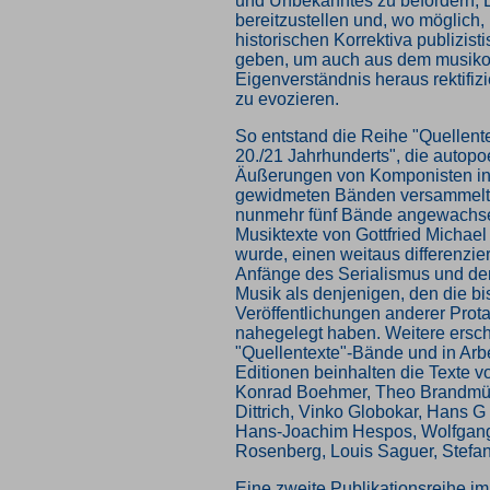
und Unbekanntes zu befördern, 
bereitzustellen und, wo möglich
historischen Korrektiva publizis
geben, um auch aus dem musiko
Eigenverständnis heraus rektifi
zu evozieren.
So entstand die Reihe "Quellent
20./21 Jahrhunderts", die autopo
Äußerungen von Komponisten in 
gewidmeten Bänden versammelt u
nunmehr fünf Bände angewachse
Musiktexte von Gottfried Michael
wurde, einen weitaus differenzier
Anfänge des Serialismus und de
Musik als denjenigen, den die bi
Veröffentlichungen anderer Prot
nahegelegt haben. Weitere ersc
"Quellentexte"-Bände und in Arbe
Editionen beinhalten die Texte v
Konrad Boehmer, Theo Brandmül
Dittrich, Vinko Globokar, Hans 
Hans-Joachim Hespos, Wolfgang
Rosenberg, Louis Saguer, Stefa
Eine zweite Publikationsreihe im