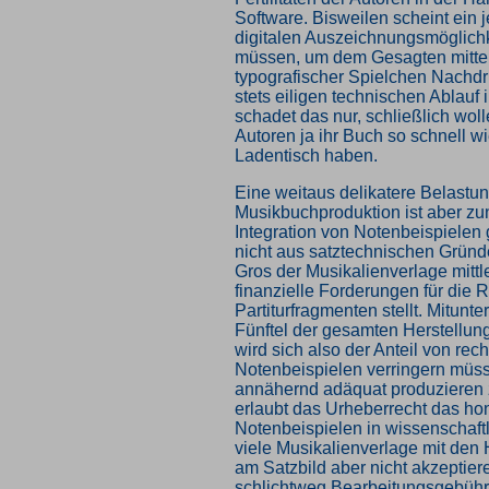
Software. Bisweilen scheint ein j
digitalen Auszeichnungsmöglichk
müssen, um dem Gesagten mittel
typografischer Spielchen Nachdr
stets eiligen technischen Ablauf 
schadet das nur, schließlich wol
Autoren ja ihr Buch so schnell w
Ladentisch haben.
Eine weitaus delikatere Belastun
Musikbuchproduktion ist aber z
Integration von Notenbeispielen
nicht aus satztechnischen Gründ
Gros der Musikalienverlage mittl
finanzielle Forderungen für die 
Partiturfragmenten stellt. Mitunt
Fünftel der gesamten Herstellun
wird sich also der Anteil von r
Notenbeispielen verringern müs
annähernd adäquat produzieren
erlaubt das Urheberrecht das hon
Notenbeispielen in wissenschaft
viele Musikalienverlage mit den
am Satzbild aber nicht akzeptier
schlichtweg Bearbeitungsgebühre