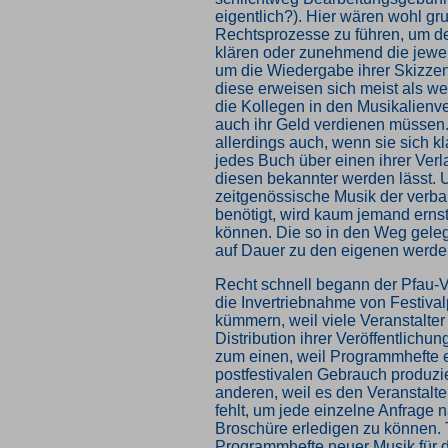
eigentlich?). Hier wären wohl gr
Rechtsprozesse zu führen, um de
klären oder zunehmend die jewe
um die Wiedergabe ihrer Skizzen
diese erweisen sich meist als we
die Kollegen in den Musikalienve
auch ihr Geld verdienen müssen.
allerdings auch, wenn sie sich k
jedes Buch über einen ihrer Ver
diesen bekannter werden lässt. 
zeitgenössische Musik der verba
benötigt, wird kaum jemand ernst
können. Die so in den Weg gele
auf Dauer zu den eigenen werde
Recht schnell begann der Pfau-V
die Invertriebnahme von Festiva
kümmern, weil viele Veranstalter
Distribution ihrer Veröffentlichun
zum einen, weil Programmhefte ei
postfestivalen Gebrauch produzi
anderen, weil es den Veranstalt
fehlt, um jede einzelne Anfrage 
Broschüre erledigen zu können. 
Programmhefte neuer Musik für di