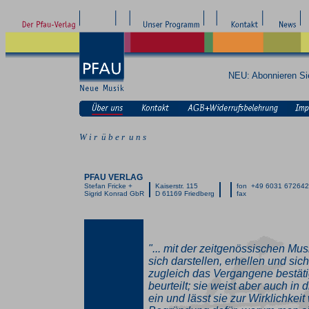
NEU: Abonnieren S
W i r ü b e r u n s
PFAU VERLAG
Stefan Fricke +
Kaiserstr. 115
fon +49 6031 67264
Sigrid Konrad GbR
D 61169 Friedberg
fax
"... mit der zeitgenössischen Mus
sich darstellen, erhellen und si
zugleich das Vergangene bestäti
beurteilt; sie weist aber auch in d
ein und lässt sie zur Wirklichkeit