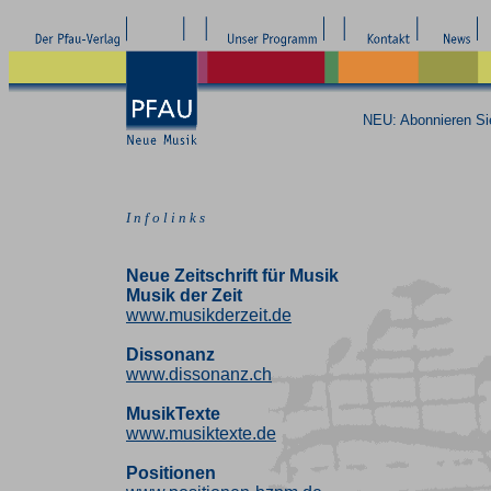
NEU: Abonnieren S
I n f o l i n k s
Neue Zeitschrift für Musik
Musik der Zeit
www.musikderzeit.de
Dissonanz
www.dissonanz.ch
MusikTexte
www.musiktexte.de
Positionen