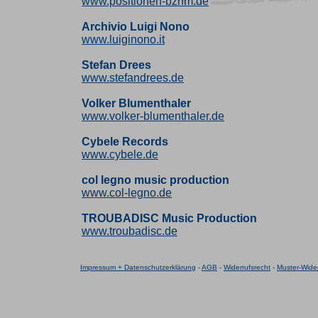
www.positionen-bznm.de
Archivio Luigi Nono
www.luiginono.it
Stefan Drees
www.stefandrees.de
Volker Blumenthaler
www.volker-blumenthaler.de
Cybele Records
www.cybele.de
col legno music production
www.col-legno.de
TROUBADISC Music Production
www.troubadisc.de
Impressum + Datenschutzerklärung
-
AGB
-
Widerrufsrecht
-
Muster-Wider