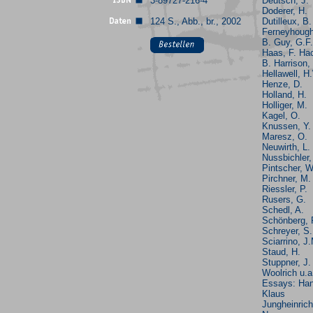
3-89727-216-4
Deutsch, J.
Doderer, H.
124 S., Abb., br., 2002
Dutilleux, B.
Ferneyhough
B. Guy, G.F.
Haas, F. Hac
B. Harrison, 
Hellawell, H
Henze, D.
Holland, H.
Holliger, M.
Kagel, O.
Knussen, Y.
Maresz, O.
Neuwirth, L.
Nussbichler,
Pintscher, W
Pirchner, M.
Riessler, P.
Rusers, G.
Schedl, A.
Schönberg, 
Schreyer, S.
Sciarrino, J
Staud, H.
Stuppner, J.
Woolrich u.a
Essays: Han
Klaus
Jungheinrich