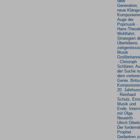
New
Generation,
neue Klänge
Komponiere
Auge der
Popmusik ·
Hans-Theod
Wohlfahrt,
Strategien d
Überlebens.
zeitgenössi
Musik
Großbritann
· Christoph
Schlüren, Au
der Suche n
dem verlore
Genie. Briti
Komponiste
20. Jahrhund
· Reinhard
Schulz, Ern
Musik und
Ende. Interv
mit Olga
Neuwirth ·
Ulrich Dibeli
Der fordernd
Prophet.
Gedanken 