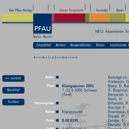
NEU: Abonnieren S
A r t i k e l i n f o r m a t i o n
Beiträge zu 
Anderson, G
Klangspuren 2001
Barry, D. Ba
7.-21.9.2001 Schwaz
S. Beamish,
(Tirol)
Benjamin, L.
Berio, H.
Birtwistle, R
Bischof, F.
Klangspuren
Bramböck, 
Bryars, H.
8.00 EUR
Delage, E.
Demetz, B.R