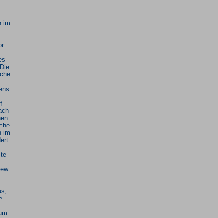
.
n im
or
es
 Die
sche
iens
f
ach
nen
sche
n im
ert
ste
iew
us,
e
zum