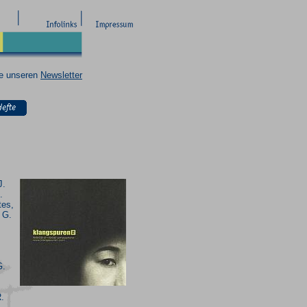
ie unseren
Newsletter
J.
.
tes,
 G.
.
G.
.