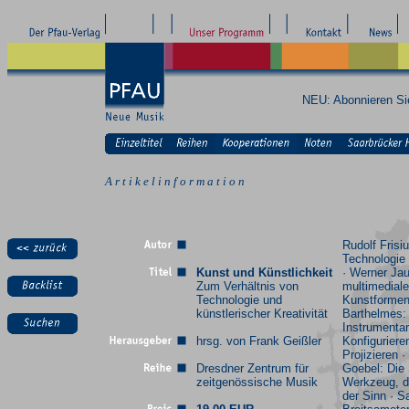
NEU: Abonnieren S
A r t i k e l i n f o r m a t i o n
Rudolf Frisiu
Technologie
Kunst und Künstlichkeit
· Werner Jau
Zum Verhältnis von
multimediale
Technologie und
Kunstformen
künstlerischer Kreativität
Barthelmes:
Instrumentar
hrsg. von Frank Geißler
Konfigurieren
Projizieren 
Dresdner Zentrum für
Goebel: Die
zeitgenössische Musik
Werkzeug, d
der Sinn · S