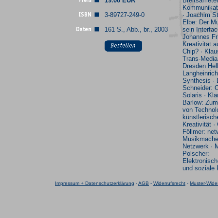
19.00 EUR
Breitsameter
Kommunikati
3-89727-249-0
· Joachim S
Elbe: Der M
161 S., Abb., br., 2003
sein Interfac
Johannes Fr
Kreativität 
Chip? · Klau
Trans-Medi
Dresden Hell
Langheinrich
Synthesis · 
Schneider: 
Solaris · Kl
Barlow: Zum
von Technol
künstlerisch
Kreativität ·
Föllmer: net
Musikmache
Netzwerk · 
Polscher:
Elektronisc
und soziale
Impressum + Datenschutzerklärung
-
AGB
-
Widerrufsrecht
-
Muster-Wider