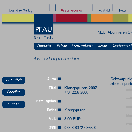
NEU: Abonnieren S
A r t i k e l i n f o r m a t i o n
Schwerpunkt
Streichquart
Klangspuren 2007
7.9.-22.9.2007
Klangspuren
8.00 EUR
978-3-89727-365-8