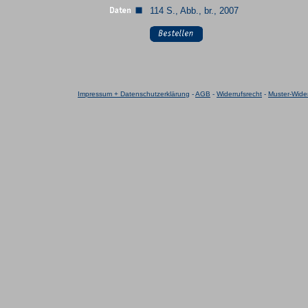
114 S., Abb., br., 2007
Impressum + Datenschutzerklärung
-
AGB
-
Widerrufsrecht
-
Muster-Wider