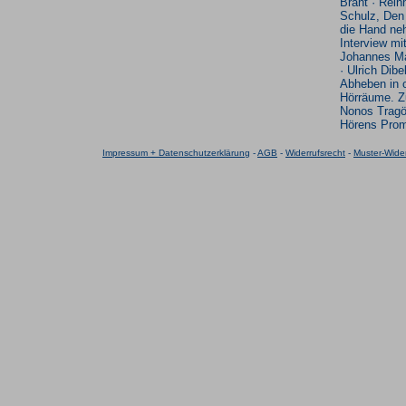
Brant · Rein
Schulz, Den
die Hand ne
Interview mi
Johannes Ma
· Ulrich Dibe
Abheben in 
Hörräume. Z
Nonos Tragö
Hörens Pro
Impressum + Datenschutzerklärung
-
AGB
-
Widerrufsrecht
-
Muster-Wider