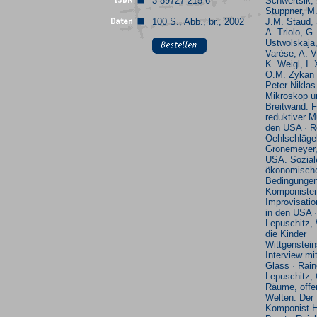
3-89727-215-6
Schwertsik, 
Stuppner, M
100 S., Abb., br., 2002
J.M. Staud, 
A. Triolo, G.
Ustwolskaja,
Varèse, A. V
K. Weigl, I.
O.M. Zykan
Peter Niklas
Mikroskop u
Breitwand. 
reduktiver M
den USA · R
Oehlschlägel
Gronemeyer,
USA. Sozial
ökonomisch
Bedingungen
Komponiste
Improvisati
in den USA ·
Lepuschitz, 
die Kinder
Wittgenstein
Interview mit
Glass · Rain
Lepuschitz,
Räume, offe
Welten. Der
Komponist 