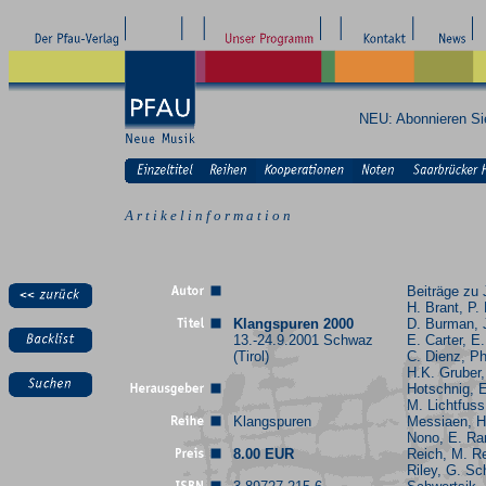
NEU: Abonnieren S
A r t i k e l i n f o r m a t i o n
Beiträge zu
H. Brant, P.
Klangspuren 2000
D. Burman, 
13.-24.9.2001 Schwaz
E. Carter, E
(Tirol)
C. Dienz, Ph
H.K. Gruber,
Hotschnig, 
M. Lichtfuss
Klangspuren
Messiaen, H
Nono, E. Ra
8.00 EUR
Reich, M. Re
Riley, G. Sc