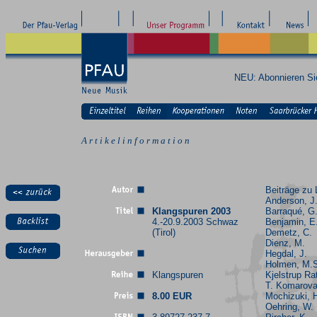
NEU: Abonnieren S
A r t i k e l i n f o r m a t i o n
Beiträge zu 
Anderson, J
Klangspuren 2003
Barraqué, G
4.-20.9.2003 Schwaz
Benjamin, E
(Tirol)
Demetz, C.
Dienz, M.
Hegdal, J.
Holmen, M.
Klangspuren
Kjelstrup Ra
T. Komarova
8.00 EUR
Mochizuki, 
Oehring, W.