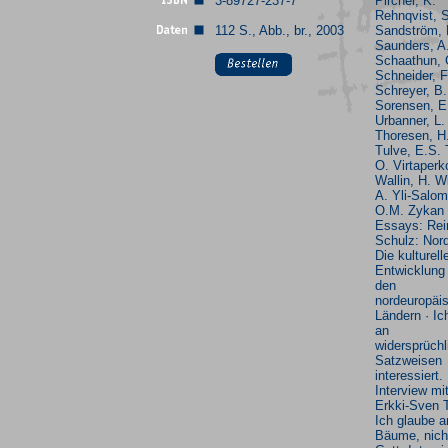
3-89727-237-7
Pircher, K.
Rehnqvist, 
112 S., Abb., br., 2003
Sandström, 
Saunders, A
Schaathun, 
Schneider, F
Schreyer, B.
Sorensen, E
Urbanner, L.
Thoresen, H
Tulve, E.S. 
O. Virtaperk
Wallin, H. W
A. Yli-Salom
O.M. Zykan 
Essays: Rei
Schulz: Nor
Die kulturell
Entwicklung 
den
nordeuropäi
Ländern · Ic
an
widersprüchl
Satzweisen
interessiert.
Interview mi
Erkki-Sven T
Ich glaube a
Bäume, nich