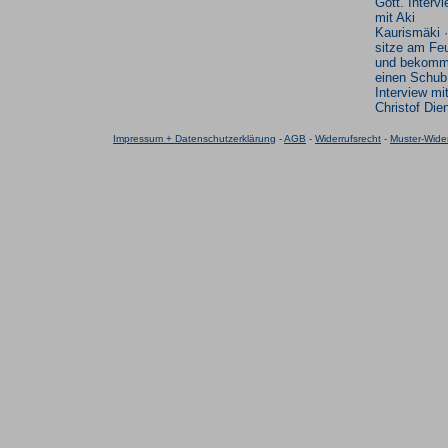
Gott. Interv
mit Aki
Kaurismäki ·
sitze am Fe
und bekom
einen Schub
Interview mi
Christof Die
Impressum + Datenschutzerklärung
-
AGB
-
Widerrufsrecht
-
Muster-Wider