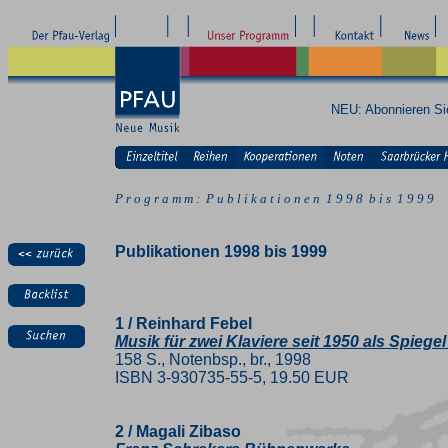
NEU: Abonnieren S
P r o g r a m m : P u b l i k a t i o n e n 1 9 9 8 b i s 1 9 9 9
Publikationen 1998 bis 1999
1 / Reinhard Febel
Musik für zwei Klaviere seit 1950 als Spieg
158 S., Notenbsp., br., 1998
ISBN 3-930735-55-5, 19.50 EUR
2 / Magali Zibaso