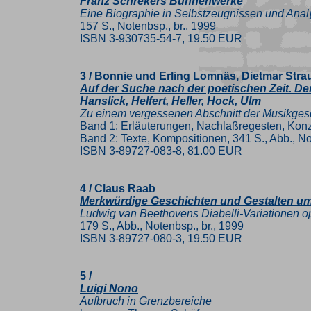
Franz Schrekers Bühnenwerke
Eine Biographie in Selbstzeugnissen und Anal
157 S., Notenbsp., br., 1999
ISBN 3-930735-54-7, 19.50 EUR
3 / Bonnie und Erling Lomnäs, Dietmar Stra
Auf der Suche nach der poetischen Zeit. D
Hanslick, Helfert, Heller, Hock, Ulm
Zu einem vergessenen Abschnitt der Musikgesc
Band 1: Erläuterungen, Nachlaßregesten, Konz
Band 2: Texte, Kompositionen, 341 S., Abb., N
ISBN 3-89727-083-8, 81.00 EUR
4 / Claus Raab
Merkwürdige Geschichten und Gestalten um
Ludwig van Beethovens Diabelli-Variationen op
179 S., Abb., Notenbsp., br., 1999
ISBN 3-89727-080-3, 19.50 EUR
5 /
Luigi Nono
Aufbruch in Grenzbereiche