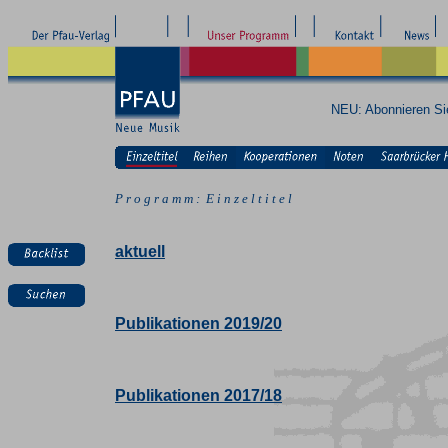
NEU: Abonnieren S
P r o g r a m m : E i n z e l t i t e l
aktuell
Publikationen 2019/20
Publikationen 2017/18