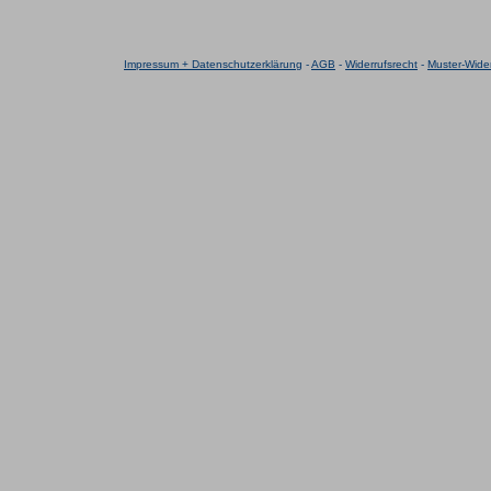
Impressum + Datenschutzerklärung
-
AGB
-
Widerrufsrecht
-
Muster-Wider