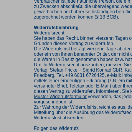
Verbraucher ist jede natürliche Person, die ei
zu Zwecken abschließt, die überwiegend weder
gewerblichen noch ihrer selbständigen beruflic
zugerechnet werden können (§ 13 BGB).
Widerrufsbelehrung
Widerrufsrecht
Sie haben das Recht, binnen vierzehn Tagen 
Gründen diesen Vertrag zu widerrufen.
Die Widerrufsfrist beträgt vierzehn Tage ab de
oder ein von Ihnen benannter Dritter, der nicht d
die Waren in Besitz genommen haben bzw. hat
Um Ihr Widerrufsrecht auszuüben, müssen Sie
Verlag, Stefan Fricke + Sigrid Konrad GbR, Kai
Friedberg, Tel. +49 6031 6726425, e-Mail: inf
mittels einer eindeutigen Erklärung (z.B. ein mi
versandter Brief, Telefax oder E-Mail) über Ihr
diesen Vertrag zu widerrufen, informieren. Sie
Muster-Widerrufsformular
verwenden, das jedoc
vorgeschrieben ist.
Zur Wahrung der Widerrufsfrist reicht es aus, d
Mitteilung über die Ausübung des Widerrufsrech
Widerrufsfrist absenden.
Folgen des Widerrufs