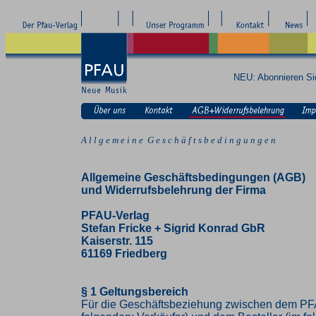
NEU: Abonnieren S
A l l g e m e i n e G e s c h ä f t s b e d i n g u n g e n
Allgemeine Geschäftsbedingungen (AGB)
und Widerrufsbelehrung der Firma
PFAU-Verlag
Stefan Fricke + Sigrid Konrad GbR
Kaiserstr. 115
61169 Friedberg
§ 1 Geltungsbereich
Für die Geschäftsbeziehung zwischen dem PF