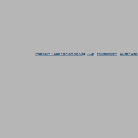
Impressum + Datenschutzerklärung
-
AGB
-
Widerrufsrecht
-
Muster-Wider