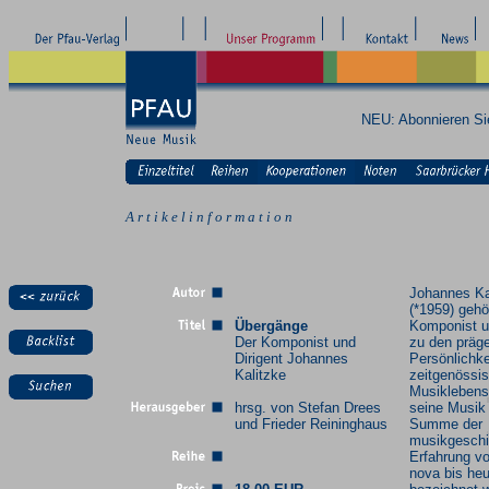
NEU: Abonnieren S
A r t i k e l i n f o r m a t i o n
Johannes Ka
(*1959) gehö
Übergänge
Komponist u
Der Komponist und
zu den präg
Dirigent Johannes
Persönlichke
Kalitzke
zeitgenössi
Musiklebens
hrsg. von Stefan Drees
seine Musik 
und Frieder Reininghaus
Summe der
musikgeschi
Erfahrung vo
nova bis heu