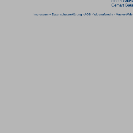
einem Grußw
Gerhart Bau
Impressum + Datenschutzerklärung
-
AGB
-
Widerrufsrecht
-
Muster-Wider