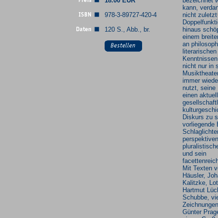
18.00 EUR
bezeichnet 
kann, verdan
978-3-89727-420-4
nicht zuletzt
Doppelfunkti
120 S., Abb., br.
hinaus schöp
einem breit
an philosop
literarischen
Kenntnissen,
nicht nur in 
Musiktheate
immer wiede
nutzt, seine
einen aktuel
gesellschaft
kulturgeschi
Diskurs zu s
vorliegende 
Schlaglichte
perspektiven
pluralistisc
und sein
facettenrei
Mit Texten 
Häusler, Jo
Kalitzke, Lo
Hartmut Lüc
Schubbe, vi
Zeichnungen
Günter Prag