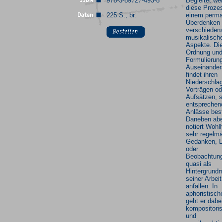
978-3-89727-493-8
Begleitet we
diese Proze
225 S., br.
einem perm
Überdenken 
verschieden
musikalisch
Aspekte. Di
Ordnung un
Formulierung
Auseinander
findet ihren
Niederschlag
Vorträgen od
Aufsätzen, 
entsprechen
Anlässe bes
Daneben ab
notiert Wohl
sehr regelm
Gedanken, E
oder
Beobachtung
quasi als
Hintergrund
seiner Arbeit
anfallen. In
aphoristisch
geht er dabe
kompositori
und