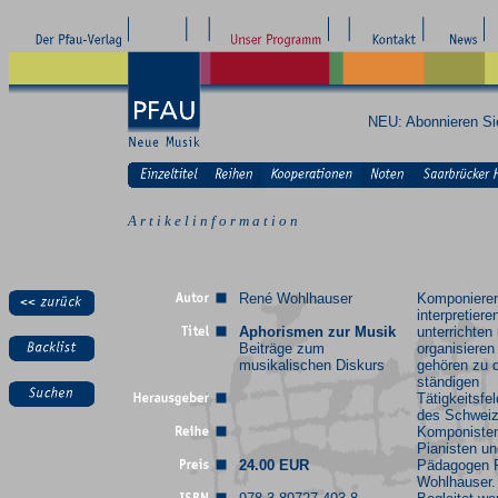
NEU: Abonnieren S
A r t i k e l i n f o r m a t i o n
René Wohlhauser
Komponiere
interpretiere
Aphorismen zur Musik
unterrichten
Beiträge zum
organisieren
musikalischen Diskurs
gehören zu 
ständigen
Tätigkeitsfe
des Schweiz
Komponiste
Pianisten un
24.00 EUR
Pädagogen 
Wohlhauser.