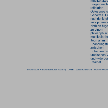
musikprakti
Fragen nach
reflektiert
Gelesenes 
Gehörtes. Di
nachdenklic
teils provoz
Notizen füge
zu einem
philosophisc
musikalisch
Journal im
Spannungsfe
zwischen
Schaffensdr
utopischen 
und widerbor
Realität.
Impressum + Datenschutzerklärung
-
AGB
-
Widerrufsrecht
-
Muster-Wider