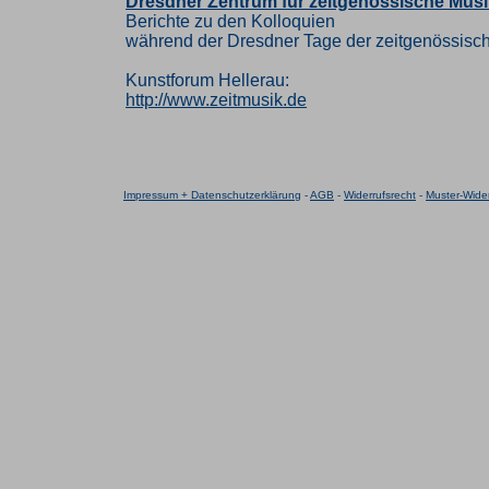
Dresdner Zentrum für zeitgenössische Musi
Berichte zu den Kolloquien
während der Dresdner Tage der zeitgenössisc
Kunstforum Hellerau:
http://www.zeitmusik.de
Impressum + Datenschutzerklärung
-
AGB
-
Widerrufsrecht
-
Muster-Wider