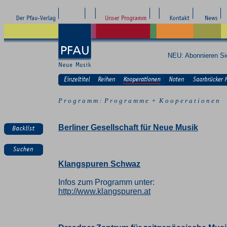
NEU: Abonnieren S
P r o g r a m m : P r o g r a m m e + K o o p e r a t i o n e n
Berliner Gesellschaft für Neue Musik
Klangspuren Schwaz
Infos zum Programm unter:
http://www.klangspuren.at