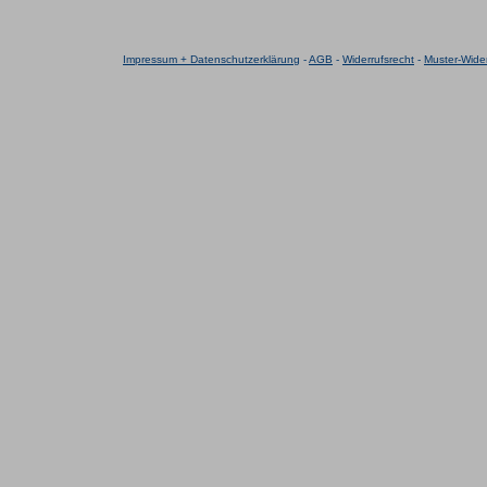
Impressum + Datenschutzerklärung
-
AGB
-
Widerrufsrecht
-
Muster-Wider