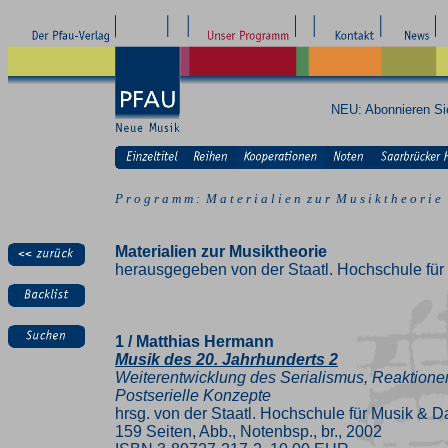
NEU: Abonnieren S
P r o g r a m m : M a t e r i a l i e n z u r M u s i k t h e o r i e
Materialien zur Musiktheorie
herausgegeben von der Staatl. Hochschule für 
1 / Matthias Hermann
Musik des 20. Jahrhunderts 2
Weiterentwicklung des Serialismus, Reaktionen
Postserielle Konzepte
hrsg. von der Staatl. Hochschule für Musik & Da
159 Seiten, Abb., Notenbsp., br., 2002