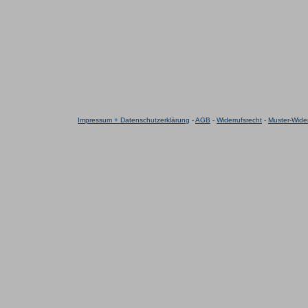
Impressum + Datenschutzerklärung
-
AGB
-
Widerrufsrecht
-
Muster-Wider