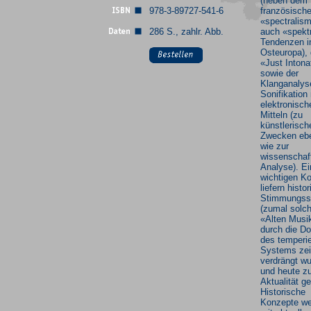
(neben dem
978-3-89727-541-6
französisch
«spectralis
286 S., zahlr. Abb.
auch «spekt
Tendenzen i
Osteuropa), 
«Just Intona
sowie der
Klanganalys
Sonifikation
elektronisch
Mitteln (zu
künstlerisch
Zwecken eb
wie zur
wissenschaf
Analyse). E
wichtigen Ko
liefern histo
Stimmungss
(zumal solch
«Alten Musik
durch die D
des temperie
Systems zei
verdrängt w
und heute z
Aktualität g
Historische
Konzepte w