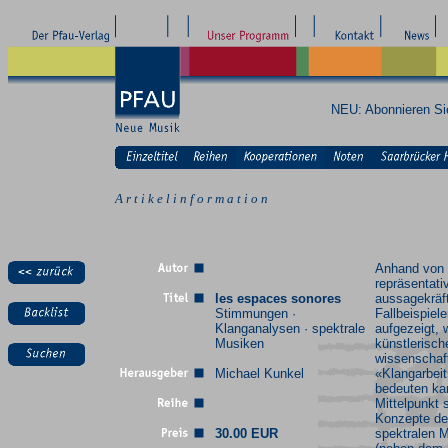
NEU: Abonnieren S
A r t i k e l i n f o r m a t i o n
Anhand von
repräsentati
les espaces sonores
aussagekräf
Stimmungen ·
Fallbeispiele
Klanganalysen · spektrale
aufgezeigt, 
Musiken
künstlerisch
wissenschaft
Michael Kunkel
«Klangarbeit
bedeuten ka
Mittelpunkt 
Konzepte de
30.00 EUR
spektralen 