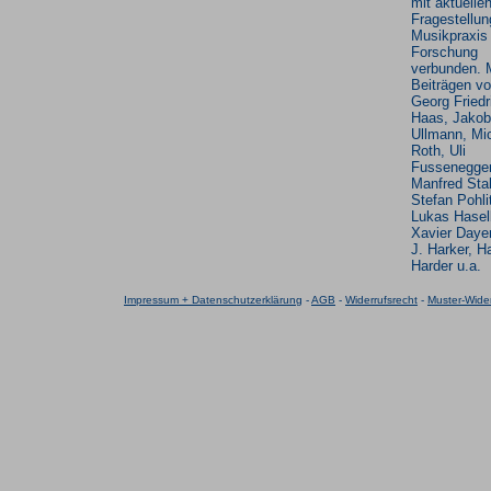
mit aktuelle
Fragestellun
Musikpraxis
Forschung
verbunden. 
Beiträgen v
Georg Friedr
Haas, Jakob
Ullmann, Mi
Roth, Uli
Fussenegger
Manfred Sta
Stefan Pohli
Lukas Hasel
Xavier Dayer
J. Harker, H
Harder u.a.
Impressum + Datenschutzerklärung
-
AGB
-
Widerrufsrecht
-
Muster-Wider