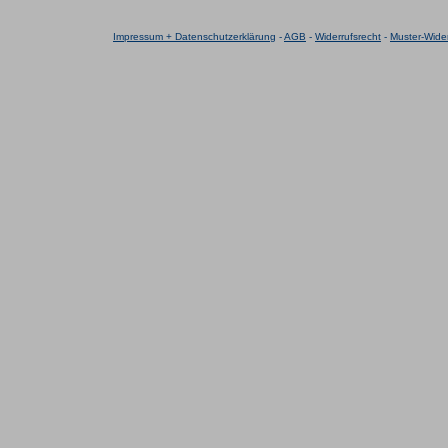
Impressum + Datenschutzerklärung
-
AGB
-
Widerrufsrecht
-
Muster-Wider