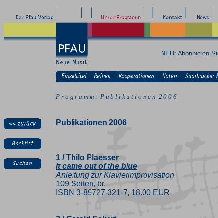
NEU: Abonnieren S
P r o g r a m m : P u b l i k a t i o n e n 2 0 0 6
Publikationen 2006
1 / Thilo Plaesser
it came out of the blue
Anleitung zur Klavierimprovisation
109 Seiten, br.
ISBN 3-89727-321-7, 18.00 EUR